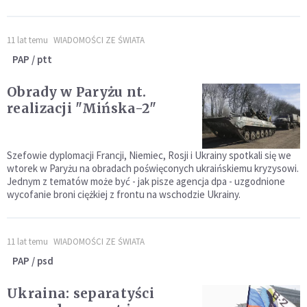
11 lat temu
WIADOMOŚCI ZE ŚWIATA
PAP / ptt
Obrady w Paryżu nt.
realizacji "Mińska-2"
Szefowie dyplomacji Francji, Niemiec, Rosji i Ukrainy spotkali się we
wtorek w Paryżu na obradach poświęconych ukraińskiemu kryzysowi.
Jednym z tematów może być - jak pisze agencja dpa - uzgodnione
wycofanie broni ciężkiej z frontu na wschodzie Ukrainy.
11 lat temu
WIADOMOŚCI ZE ŚWIATA
PAP / psd
Ukraina: separatyści