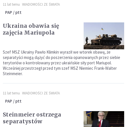
11 lat temu
WIADOMOŚCI ZE ŚWIATA
PAP / ptt
Ukraina obawia się
zajęcia Mariupola
Szef MSZ Ukrainy Pawło Klimkin wyraził we wtorek obawę, że
separatyści mogą dążyć do poszerzenia opanowanych przez siebie
terytoriów o kontrolowany przez ukraińskie siły port Mariupol.
Wcześniej przestrzegł przed tym szef MSZ Niemiec Frank-Walter
Steinmeier.
11 lat temu
WIADOMOŚCI ZE ŚWIATA
PAP / ptt
Steinmeier ostrzega
separatystów