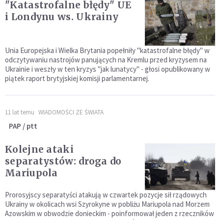
"Katastrofalne błędy" UE
i Londynu ws. Ukrainy
Unia Europejska i Wielka Brytania popełniły "katastrofalne błędy" w
odczytywaniu nastrojów panujących na Kremlu przed kryzysem na
Ukrainie i weszły w ten kryzys "jak lunatycy" - głosi opublikowany w
piątek raport brytyjskiej komisji parlamentarnej.
11 lat temu
WIADOMOŚCI ZE ŚWIATA
PAP / ptt
Kolejne ataki
separatystów: droga do
Mariupola
Prorosyjscy separatyści atakują w czwartek pozycje sił rządowych
Ukrainy w okolicach wsi Szyrokyne w pobliżu Mariupola nad Morzem
Azowskim w obwodzie donieckim - poinformował jeden z rzeczników