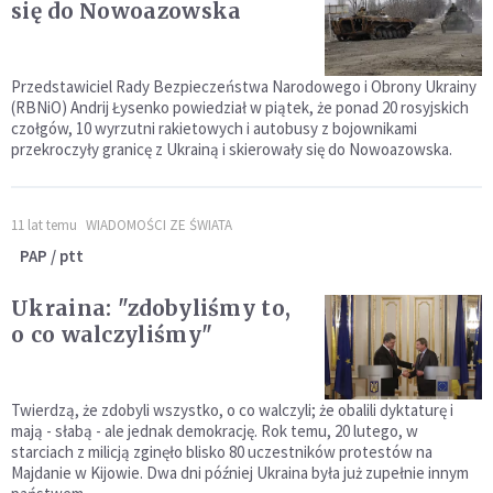
się do Nowoazowska
Przedstawiciel Rady Bezpieczeństwa Narodowego i Obrony Ukrainy
(RBNiO) Andrij Łysenko powiedział w piątek, że ponad 20 rosyjskich
czołgów, 10 wyrzutni rakietowych i autobusy z bojownikami
przekroczyły granicę z Ukrainą i skierowały się do Nowoazowska.
11 lat temu
WIADOMOŚCI ZE ŚWIATA
PAP / ptt
Ukraina: "zdobyliśmy to,
o co walczyliśmy"
Twierdzą, że zdobyli wszystko, o co walczyli; że obalili dyktaturę i
mają - słabą - ale jednak demokrację. Rok temu, 20 lutego, w
starciach z milicją zginęło blisko 80 uczestników protestów na
Majdanie w Kijowie. Dwa dni później Ukraina była już zupełnie innym