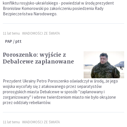
konfliktu rosyjsko-ukraińskiego - powiedział w środę prezydent
Bronisław Komorowski po zakończeniu posiedzenia Rady
Bezpieczeństwa Narodowego.
11 lat temu
WIADOMOŚCI ZE ŚWIATA
PAP / ptt
Poroszenko: wyjście z
Debalcewe zaplanowane
Prezydent Ukrainy Petro Poroszenko oświadczył w środę, że jego
wojska wycofały się z atakowanego przez separatystów
prorosyjskich miasta Debalcewe w sposób "zaplanowany i
zorganizowany" i wbrew twierdzeniom miasto nie było okrążone
przez oddziały rebeliantów.
11 lat temu
WIADOMOŚCI ZE ŚWIATA