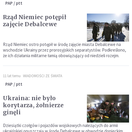
PAP / ptt
Rząd Niemiec potępił
zajęcie Debalcewe
Rząd Niemiec ostro potępił w środę zajęcie miasta Debalcewe na
wschodzie Ukrainy przez prorosyjskich separatystów. Podkreślono,
że ich działania militarne łamią obowiązujący od niedzieli rozejm.
11 lat temu
WIADOMOŚCI ZE ŚWIATA
PAP / ptt
Ukraina: nie było
korytarza, żołnierze
ginęli
Dziesiątki czołgów i pojazdów wojskowych należących do armii
ukraińskiej opuszczają w środę Debalcewe w obwodzie donieckim.