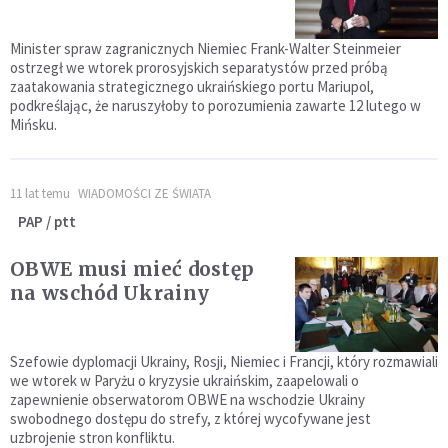
Minister spraw zagranicznych Niemiec Frank-Walter Steinmeier
ostrzegł we wtorek prorosyjskich separatystów przed próbą
zaatakowania strategicznego ukraińskiego portu Mariupol,
podkreślając, że naruszyłoby to porozumienia zawarte 12 lutego w
Mińsku.
11 lat temu
WIADOMOŚCI ZE ŚWIATA
PAP / ptt
OBWE musi mieć dostęp
na wschód Ukrainy
Szefowie dyplomacji Ukrainy, Rosji, Niemiec i Francji, który rozmawiali
we wtorek w Paryżu o kryzysie ukraińskim, zaapelowali o
zapewnienie obserwatorom OBWE na wschodzie Ukrainy
swobodnego dostępu do strefy, z której wycofywane jest
uzbrojenie stron konfliktu.