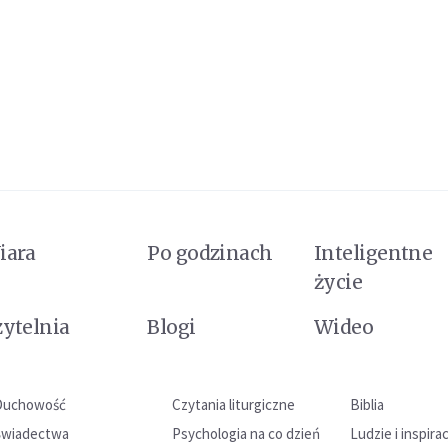
iara
Po godzinach
Inteligentne
życie
zytelnia
Blogi
Wideo
Duchowość
Czytania liturgiczne
Biblia
Świadectwa
Psychologia na co dzień
Ludzie i inspira