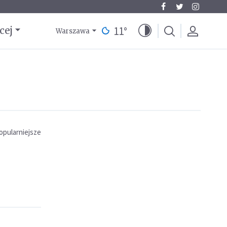
11
°
cej
Warszawa
opularniejsze