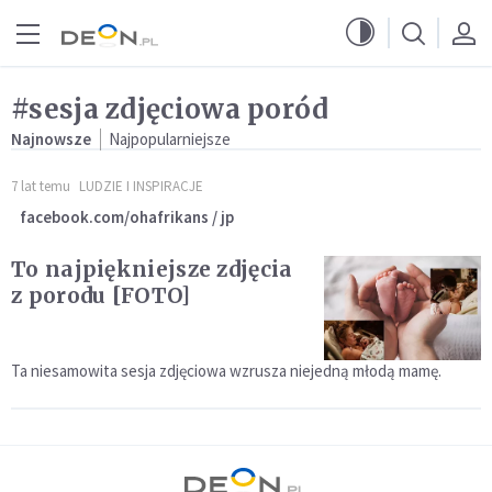
Przejdź do menu głównego
Przejdź do treści
#sesja zdjęciowa poród
Najnowsze
Najpopularniejsze
7 lat temu
LUDZIE I INSPIRACJE
facebook.com/ohafrikans / jp
To najpiękniejsze zdjęcia
z porodu [FOTO]
Ta niesamowita sesja zdjęciowa wzrusza niejedną młodą mamę.