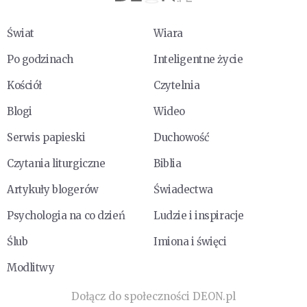
Świat
Wiara
Po godzinach
Inteligentne życie
Kościół
Czytelnia
Blogi
Wideo
Serwis papieski
Duchowość
Czytania liturgiczne
Biblia
Artykuły blogerów
Świadectwa
Psychologia na co dzień
Ludzie i inspiracje
Ślub
Imiona i święci
Modlitwy
Dołącz do społeczności DEON.pl