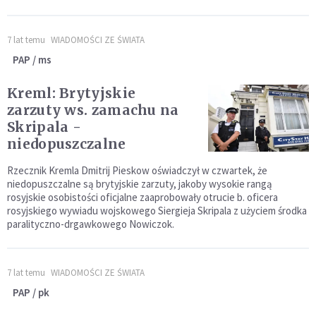
7 lat temu
WIADOMOŚCI ZE ŚWIATA
PAP / ms
Kreml: Brytyjskie
zarzuty ws. zamachu na
Skripala -
niedopuszczalne
Rzecznik Kremla Dmitrij Pieskow oświadczył w czwartek, że
niedopuszczalne są brytyjskie zarzuty, jakoby wysokie rangą
rosyjskie osobistości oficjalne zaaprobowały otrucie b. oficera
rosyjskiego wywiadu wojskowego Siergieja Skripala z użyciem środka
paralityczno-drgawkowego Nowiczok.
7 lat temu
WIADOMOŚCI ZE ŚWIATA
PAP / pk