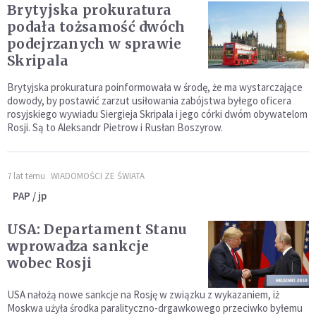
Brytyjska prokuratura
podała tożsamość dwóch
podejrzanych w sprawie
Skripala
Brytyjska prokuratura poinformowała w środę, że ma wystarczające
dowody, by postawić zarzut usiłowania zabójstwa byłego oficera
rosyjskiego wywiadu Siergieja Skripala i jego córki dwóm obywatelom
Rosji. Są to Aleksandr Pietrow i Rusłan Boszyrow.
7 lat temu
WIADOMOŚCI ZE ŚWIATA
PAP / jp
USA: Departament Stanu
wprowadza sankcje
wobec Rosji
USA nałożą nowe sankcje na Rosję w związku z wykazaniem, iż
Moskwa użyła środka paralityczno-drgawkowego przeciwko byłemu