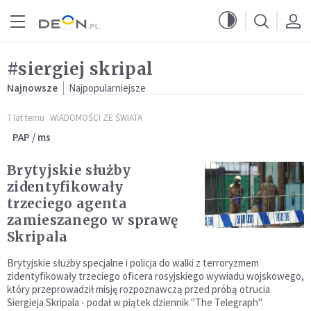
Przejdź do menu głównego
Przejdź do treści
#siergiej skripal
Najnowsze
Najpopularniejsze
7 lat temu
WIADOMOŚCI ZE ŚWIATA
PAP / ms
Brytyjskie służby
zidentyfikowały
trzeciego agenta
zamieszanego w sprawę
Skripala
Brytyjskie służby specjalne i policja do walki z terroryzmem
zidentyfikowały trzeciego oficera rosyjskiego wywiadu wojskowego,
który przeprowadził misję rozpoznawczą przed próbą otrucia
Siergieja Skripala - podał w piątek dziennik "The Telegraph".