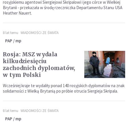
rosyjskiemu agentowi Siergiejowi Skripalowi i jego córce w Wielkiej
Brytanii - przekazała w środę rzeczniczka Departamentu Stanu USA
Heather Nauert.
8 lat temu
WIADOMOŚCI ZE ŚWIATA
PAP / mp
Rosja: MSZ wydala
kilkudziesięciu
zachodnich dyplomatów,
w tym Polski
Wcześniej kraje te wydaliły ponad 140 rosyjskich dyplomatów na znak
solidarności z Wielką Brytanią po próbie otrucia Siergieja Skripala.
8 lat temu
WIADOMOŚCI ZE ŚWIATA
PAP / mp