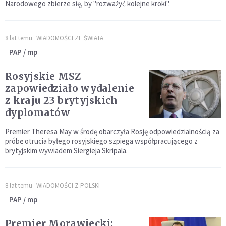
Narodowego zbierze się, by "rozważyć kolejne kroki".
8 lat temu
WIADOMOŚCI ZE ŚWIATA
PAP / mp
Rosyjskie MSZ
zapowiedziało wydalenie
z kraju 23 brytyjskich
dyplomatów
Premier Theresa May w środę obarczyła Rosję odpowiedzialnością za
próbę otrucia byłego rosyjskiego szpiega współpracującego z
brytyjskim wywiadem Siergieja Skripala.
8 lat temu
WIADOMOŚCI Z POLSKI
PAP / mp
Premier Morawiecki: