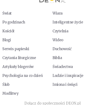
Świat
Wiara
Po godzinach
Inteligentne życie
Kościół
Czytelnia
Blogi
Wideo
Serwis papieski
Duchowość
Czytania liturgiczne
Biblia
Artykuły blogerów
Świadectwa
Psychologia na co dzień
Ludzie i inspiracje
Ślub
Imiona i święci
Modlitwy
Dołącz do społeczności DEON.pl