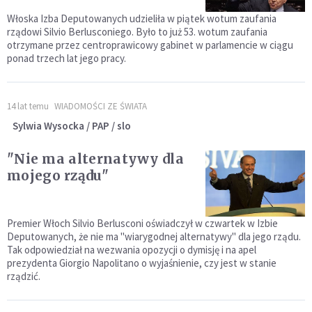
Włoska Izba Deputowanych udzieliła w piątek wotum zaufania
rządowi Silvio Berlusconiego. Było to już 53. wotum zaufania
otrzymane przez centroprawicowy gabinet w parlamencie w ciągu
ponad trzech lat jego pracy.
14 lat temu
WIADOMOŚCI ZE ŚWIATA
Sylwia Wysocka / PAP / slo
"Nie ma alternatywy dla
mojego rządu"
Premier Włoch Silvio Berlusconi oświadczył w czwartek w Izbie
Deputowanych, że nie ma "wiarygodnej alternatywy" dla jego rządu.
Tak odpowiedział na wezwania opozycji o dymisję i na apel
prezydenta Giorgio Napolitano o wyjaśnienie, czy jest w stanie
rządzić.