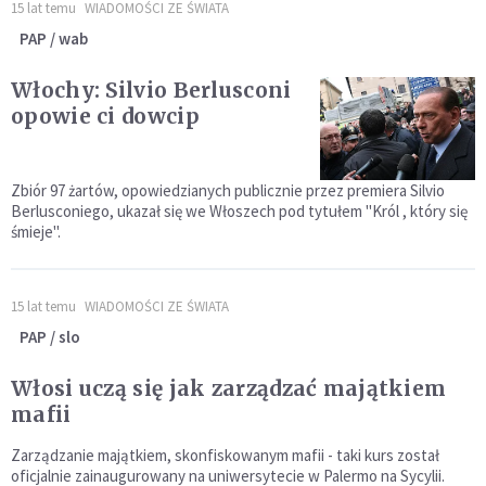
15 lat temu
WIADOMOŚCI ZE ŚWIATA
PAP / wab
Włochy: Silvio Berlusconi
opowie ci dowcip
Zbiór 97 żartów, opowiedzianych publicznie przez premiera Silvio
Berlusconiego, ukazał się we Włoszech pod tytułem "Król , który się
śmieje".
15 lat temu
WIADOMOŚCI ZE ŚWIATA
PAP / slo
Włosi uczą się jak zarządzać majątkiem
mafii
Zarządzanie majątkiem, skonfiskowanym mafii - taki kurs został
oficjalnie zainaugurowany na uniwersytecie w Palermo na Sycylii.