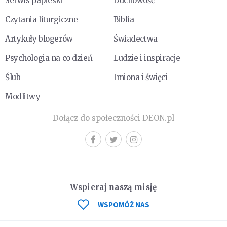
Serwis papieski
Duchowość
Czytania liturgiczne
Biblia
Artykuły blogerów
Świadectwa
Psychologia na co dzień
Ludzie i inspiracje
Ślub
Imiona i święci
Modlitwy
Dołącz do społeczności DEON.pl
Wspieraj naszą misję
WSPOMÓŻ NAS