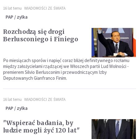
16 lat temu
WIADOMOŚCI ZE ŚWIATA
PAP / zylka
Rozchodzą się drogi
Berlusconiego i Finiego
Po miesiącach sporów i napięć coraz bliżej definitywnego rozłamu
między założycielami rządzącej we Włoszech partii Lud Wolności -
premierem Silvio Berlusconim i przewodniczącym Izby
Deputowanych Gianfranco Finim.
16 lat temu
WIADOMOŚCI ZE ŚWIATA
PAP / zylka
"Wspierać badania, by
ludzie mogli żyć 120 lat"