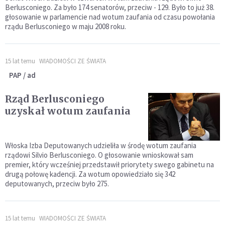
Berlusconiego. Za było 174 senatorów, przeciw - 129. Było to już 38.
głosowanie w parlamencie nad wotum zaufania od czasu powołania
rządu Berlusconiego w maju 2008 roku.
15 lat temu
WIADOMOŚCI ZE ŚWIATA
PAP / ad
Rząd Berlusconiego
uzyskał wotum zaufania
Włoska Izba Deputowanych udzieliła w środę wotum zaufania
rządowi Silvio Berlusconiego. O głosowanie wnioskował sam
premier, który wcześniej przedstawił priorytety swego gabinetu na
drugą połowę kadencji. Za wotum opowiedziało się 342
deputowanych, przeciw było 275.
15 lat temu
WIADOMOŚCI ZE ŚWIATA