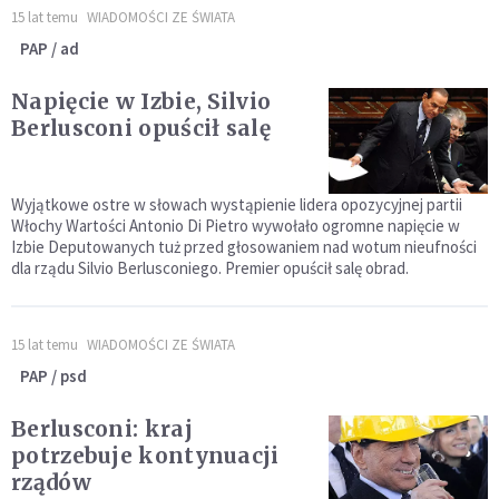
15 lat temu
WIADOMOŚCI ZE ŚWIATA
PAP / ad
Napięcie w Izbie, Silvio
Berlusconi opuścił salę
Wyjątkowe ostre w słowach wystąpienie lidera opozycyjnej partii
Włochy Wartości Antonio Di Pietro wywołało ogromne napięcie w
Izbie Deputowanych tuż przed głosowaniem nad wotum nieufności
dla rządu Silvio Berlusconiego. Premier opuścił salę obrad.
15 lat temu
WIADOMOŚCI ZE ŚWIATA
PAP / psd
Berlusconi: kraj
potrzebuje kontynuacji
rządów