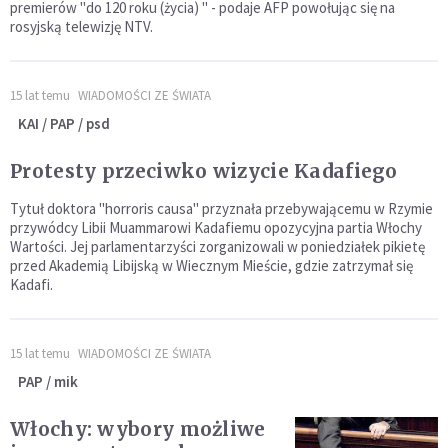
premierów "do 120 roku (życia) " - podaje AFP powołując się na
rosyjską telewizję NTV.
15 lat temu
WIADOMOŚCI ZE ŚWIATA
KAI / PAP / psd
Protesty przeciwko wizycie Kadafiego
Tytuł doktora "horroris causa" przyznała przebywającemu w Rzymie
przywódcy Libii Muammarowi Kadafiemu opozycyjna partia Włochy
Wartości. Jej parlamentarzyści zorganizowali w poniedziałek pikietę
przed Akademią Libijską w Wiecznym Mieście, gdzie zatrzymał się
Kadafi.
15 lat temu
WIADOMOŚCI ZE ŚWIATA
PAP / mik
Włochy: wybory możliwe