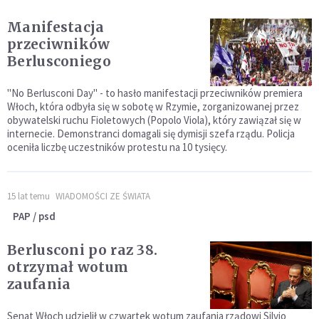
Manifestacja
przeciwników
Berlusconiego
"No Berlusconi Day" - to hasło manifestacji przeciwników premiera
Włoch, która odbyła się w sobotę w Rzymie, zorganizowanej przez
obywatelski ruchu Fioletowych (Popolo Viola), który zawiązał się w
internecie. Demonstranci domagali się dymisji szefa rządu. Policja
oceniła liczbę uczestników protestu na 10 tysięcy.
15 lat temu
WIADOMOŚCI ZE ŚWIATA
PAP / psd
Berlusconi po raz 38.
otrzymał wotum
zaufania
Senat Włoch udzielił w czwartek wotum zaufania rządowi Silvio