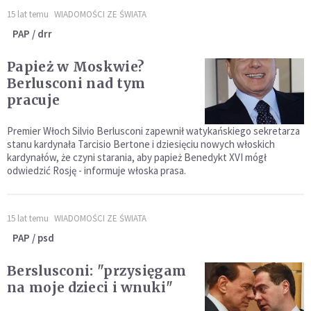
15 lat temu
WIADOMOŚCI ZE ŚWIATA
PAP / drr
Papież w Moskwie?
Berlusconi nad tym
pracuje
Premier Włoch Silvio Berlusconi zapewnił watykańskiego sekretarza
stanu kardynała Tarcisio Bertone i dziesięciu nowych włoskich
kardynałów, że czyni starania, aby papież Benedykt XVI mógł
odwiedzić Rosję - informuje włoska prasa.
15 lat temu
WIADOMOŚCI ZE ŚWIATA
PAP / psd
Berslusconi: "przysięgam
na moje dzieci i wnuki"