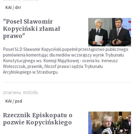
KAI / drr
"Poseł Sławomir
Kopyciński złamał
prawo"
Poseł SLD Sławomir Kopyciński popełnił przestępstwo publicznego
pomówienia komentując dla mediów wczorajszy wyrok Trybunału
Konstytucyjnego ws. Komisji Majątkowej - ocenia ks. Ireneusz
Wołoszczuk, prawnik, filozof prawa i sędzia Trybunału
Arcybiskupiego w Strasburgu.
15 lat temu
KOŚCIÓŁ
KAI / psd
Rzecznik Episkopatu o
pozwie Kopycińskiego