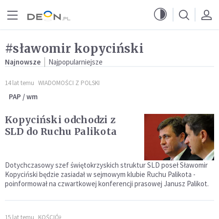
Przejdź do menu głównego
Przejdź do treści
#sławomir kopyciński
Najnowsze
Najpopularniejsze
14 lat temu
WIADOMOŚCI Z POLSKI
PAP / wm
Kopyciński odchodzi z
SLD do Ruchu Palikota
Dotychczasowy szef świętokrzyskich struktur SLD poseł Sławomir
Kopyciński będzie zasiadał w sejmowym klubie Ruchu Palikota -
poinformował na czwartkowej konferencji prasowej Janusz Palikot.
15 lat temu
KOŚCIÓŁ