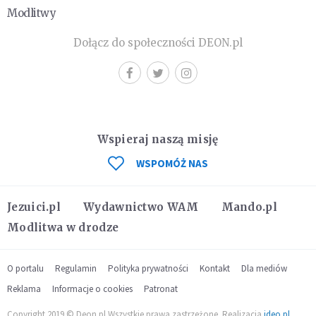
Modlitwy
Dołącz do społeczności DEON.pl
Wspieraj naszą misję
WSPOMÓŻ NAS
Jezuici.pl
Wydawnictwo WAM
Mando.pl
Modlitwa w drodze
O portalu
Regulamin
Polityka prywatności
Kontakt
Dla mediów
Reklama
Informacje o cookies
Patronat
Copyright 2019 © Deon.pl Wszystkie prawa zastrzeżone. Realizacja
ideo.pl