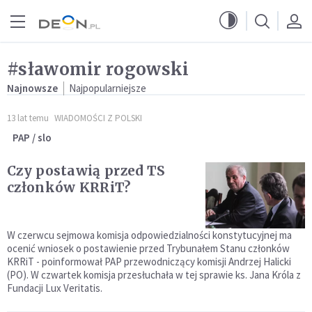
Przejdź do menu głównego
Przejdź do treści
#sławomir rogowski
Najnowsze
Najpopularniejsze
13 lat temu
WIADOMOŚCI Z POLSKI
PAP / slo
Czy postawią przed TS
członków KRRiT?
W czerwcu sejmowa komisja odpowiedzialności konstytucyjnej ma
ocenić wniosek o postawienie przed Trybunałem Stanu członków
KRRiT - poinformował PAP przewodniczący komisji Andrzej Halicki
(PO). W czwartek komisja przesłuchała w tej sprawie ks. Jana Króla z
Fundacji Lux Veritatis.