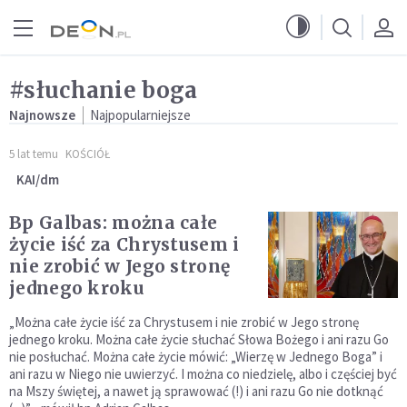
Przejdź do menu głównego
Przejdź do treści
#słuchanie boga
Najnowsze
Najpopularniejsze
5 lat temu
KOŚCIÓŁ
KAI/dm
Bp Galbas: można całe
życie iść za Chrystusem i
nie zrobić w Jego stronę
jednego kroku
„Można całe życie iść za Chrystusem i nie zrobić w Jego stronę
jednego kroku. Można całe życie słuchać Słowa Bożego i ani razu Go
nie posłuchać. Można całe życie mówić: „Wierzę w Jednego Boga” i
ani razu w Niego nie uwierzyć. I można co niedzielę, albo i częściej być
na Mszy świętej, a nawet ją sprawować (!) i ani razu Go nie dotknąć