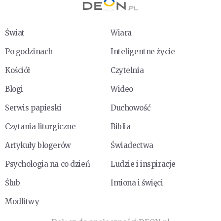
Świat
Wiara
Po godzinach
Inteligentne życie
Kościół
Czytelnia
Blogi
Wideo
Serwis papieski
Duchowość
Czytania liturgiczne
Biblia
Artykuły blogerów
Świadectwa
Psychologia na co dzień
Ludzie i inspiracje
Ślub
Imiona i święci
Modlitwy