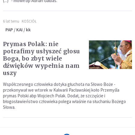
(...)” - mówił bp Adrian Galbas.
6 lat temu
KOŚCIÓŁ
PAP / KAI / kk
Prymas Polak: nie
potrafimy usłyszeć głosu
Boga, bo zbyt wiele
dźwięków wypełnia nam
uszy
Współczesnego człowieka dotyka głuchota na Słowo Boże -
przekonywał we wtorek w Kalwarii Pacławskiej koło Przemyśla
prymas Polski abp Wojciech Polak. Dodał, że szczęście i
błogosławieństwo człowieka polega właśnie na słuchaniu Bożego
Słowa.