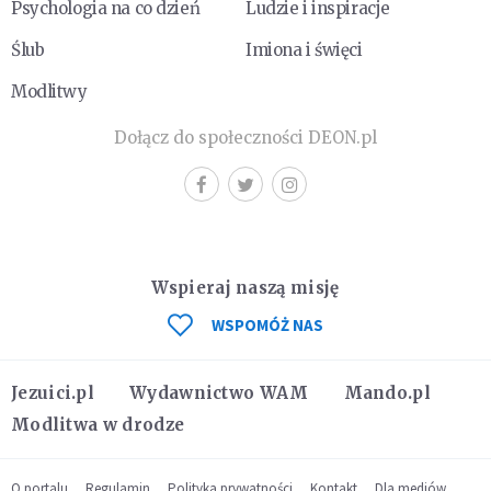
Psychologia na co dzień
Ludzie i inspiracje
Ślub
Imiona i święci
Modlitwy
Dołącz do społeczności DEON.pl
Wspieraj naszą misję
WSPOMÓŻ NAS
Jezuici.pl
Wydawnictwo WAM
Mando.pl
Modlitwa w drodze
O portalu
Regulamin
Polityka prywatności
Kontakt
Dla mediów