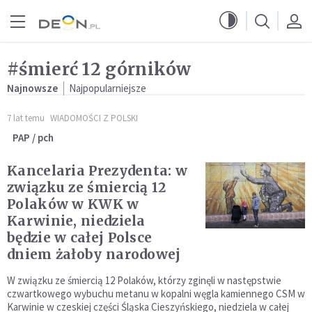
Przejdź do menu głównego
Przejdź do treści
#śmierć 12 górników
Najnowsze
Najpopularniejsze
7 lat temu
WIADOMOŚCI Z POLSKI
PAP / pch
Kancelaria Prezydenta: w
związku ze śmiercią 12
Polaków w KWK w
Karwinie, niedziela
będzie w całej Polsce
dniem żałoby narodowej
W związku ze śmiercią 12 Polaków, którzy zginęli w następstwie
czwartkowego wybuchu metanu w kopalni węgla kamiennego CSM w
Karwinie w czeskiej części Śląska Cieszyńskiego, niedziela w całej