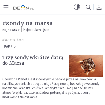
Przejdź do menu głównego
Przejdź do treści
#sondy na marsa
Najnowsze
Najpopularniejsze
5 lat temu
ŚWIAT
PAP / jb
Trzy sondy wkrótce dotrą
do Marsa
Czerwona Planeta jest intensywnie badana przez naukowców. W
najbliższych dniach dotrą do niej aż trzy nowe, bezzałogowe sondy
kosmiczne: arabska, chińska i amerykańska. Będą badać grunt i
atmosferę Marsa, szukać śladów potencjalnego życia; ocenią
możliwość zamieszkania.