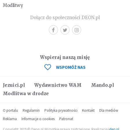
Modlitwy
Dołącz do społeczności DEON.pl
Wspieraj naszą misję
WSPOMÓŻ NAS
Jezuici.pl
Wydawnictwo WAM
Mando.pl
Modlitwa w drodze
O portalu
Regulamin
Polityka prywatności
Kontakt
Dla mediów
Reklama
Informacje o cookies
Patronat
Copyright 2019 © Deon.pl Wszystkie prawa zastrzeżone. Realizacja
ideo.pl