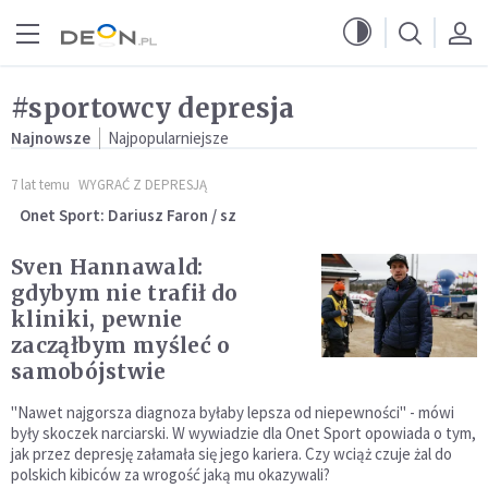
Przejdź do menu głównego
Przejdź do treści
#sportowcy depresja
Najnowsze
Najpopularniejsze
7 lat temu
WYGRAĆ Z DEPRESJĄ
Onet Sport: Dariusz Faron / sz
Sven Hannawald:
gdybym nie trafił do
kliniki, pewnie
zacząłbym myśleć o
samobójstwie
"Nawet najgorsza diagnoza byłaby lepsza od niepewności" - mówi
były skoczek narciarski. W wywiadzie dla Onet Sport opowiada o tym,
jak przez depresję załamała się jego kariera. Czy wciąż czuje żal do
polskich kibiców za wrogość jaką mu okazywali?