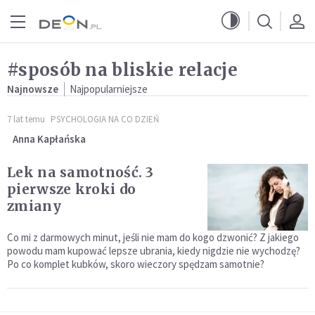
Przejdź do menu głównego
Przejdź do treści
#sposób na bliskie relacje
Najnowsze
Najpopularniejsze
7 lat temu
PSYCHOLOGIA NA CO DZIEŃ
Anna Kapłańska
Lek na samotność. 3
pierwsze kroki do
zmiany
Co mi z darmowych minut, jeśli nie mam do kogo dzwonić? Z jakiego
powodu mam kupować lepsze ubrania, kiedy nigdzie nie wychodzę?
Po co komplet kubków, skoro wieczory spędzam samotnie?