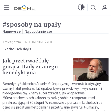
Przejdź do menu głównego
Przejdź do treści
#sposoby na upały
Najnowsze
Najpopularniejsze
1 miesiąc temu
INTELIGENTNE ŻYCIE
katholisch.de/łs
Jak przetrwać falę
gorąca. Rady znanego
benedyktyna
Benedyktyński mnich Anselm Grün przyznaje wprost: tradycyjny
czarny habit podczas fali upałów bywa prawdziwym wyzwaniem i
niedogodnością. Znany autor zdradza, jak w opactwie
Münsterschwarzach zakonnicy radzą sobie z temperaturami
przekraczającymi 30 stopni. W rozmowie z portalem katholisch.de
dzieli się prostymi metodami na przetrwanie skwaru i tłumaczy,