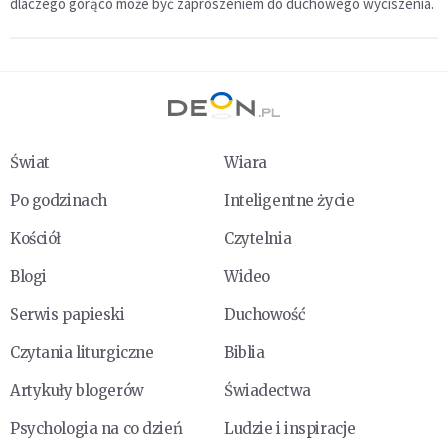
dlaczego gorąco może być zaproszeniem do duchowego wyciszenia.
Świat
Wiara
Po godzinach
Inteligentne życie
Kościół
Czytelnia
Blogi
Wideo
Serwis papieski
Duchowość
Czytania liturgiczne
Biblia
Artykuły blogerów
Świadectwa
Psychologia na co dzień
Ludzie i inspiracje