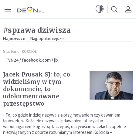
Przejdź do menu głównego
Przejdź do treści
#sprawa dziwisza
Najnowsze
Najpopularniejsze
5 lat temu
KOŚCIÓŁ
TVN24 / facebook.com / jb
Jacek Prusak SJ: to, co
widzieliśmy w tym
dokumencie, to
udokumentowane
przestępstwo
- To, co gdzie indziej nazywa się przyjmowaniem czy dawaniem
łapówek, w Kościele nazywa się dawaniem ofiary albo
wspomaganiem kogoś bądź czegoś, oczywiście w celach zupełnie
niezwiązanych z dobrze rozumianym interesem Kościoła –