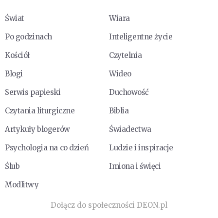
Świat
Wiara
Po godzinach
Inteligentne życie
Kościół
Czytelnia
Blogi
Wideo
Serwis papieski
Duchowość
Czytania liturgiczne
Biblia
Artykuły blogerów
Świadectwa
Psychologia na co dzień
Ludzie i inspiracje
Ślub
Imiona i święci
Modlitwy
Dołącz do społeczności DEON.pl