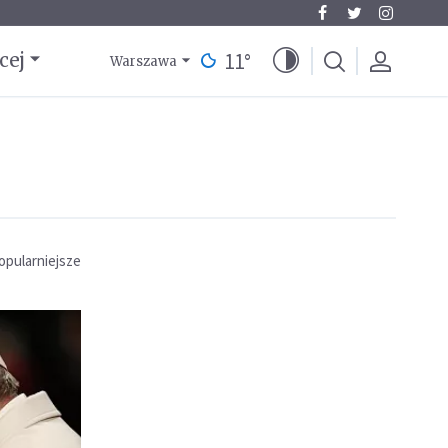
11
°
cej
Warszawa
opularniejsze