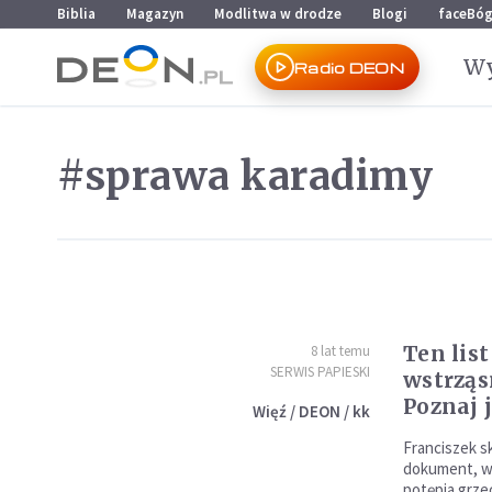
Przejdź do menu głównego
Przejdź do treści
Biblia
Magazyn
Modlitwa w drodze
Blogi
faceBó
Wy
Radio DEON
#sprawa karadimy
Ten lis
8 lat temu
SERWIS PAPIESKI
wstrząs
Poznaj 
Więź / DEON / kk
Franciszek s
dokument, w
potępia grze