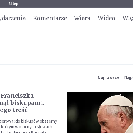
g
Sklep
Wię
darzenia
Komentarze
Wiara
Wideo
Najnowsze
Najp
t Franciszka
nął biskupami.
jego treść
kierował do biskupów obszerny
 którym w mocnych słowach
chy tamtejszego Kościoła.