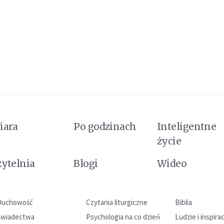
iara
Po godzinach
Inteligentne
życie
zytelnia
Blogi
Wideo
Duchowość
Czytania liturgiczne
Biblia
Świadectwa
Psychologia na co dzień
Ludzie i inspira