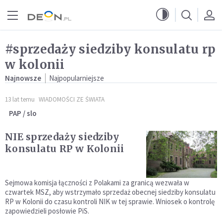
Przejdź do menu głównego
Przejdź do treści
#sprzedaży siedziby konsulatu rp
w kolonii
Najnowsze
Najpopularniejsze
13 lat temu
WIADOMOŚCI ZE ŚWIATA
PAP / slo
NIE sprzedaży siedziby
konsulatu RP w Kolonii
Sejmowa komisja łączności z Polakami za granicą wezwała w
czwartek MSZ, aby wstrzymało sprzedaż obecnej siedziby konsulatu
RP w Kolonii do czasu kontroli NIK w tej sprawie. Wniosek o kontrolę
zapowiedzieli posłowie PiS.