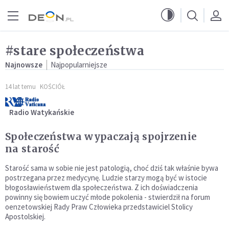
Przejdź do menu głównego
Przejdź do treści
#stare społeczeństwa
Najnowsze
Najpopularniejsze
14 lat temu
KOŚCIÓŁ
Radio Watykańskie
Społeczeństwa wypaczają spojrzenie
na starość
Starość sama w sobie nie jest patologią, choć dziś tak właśnie bywa
postrzegana przez medycynę. Ludzie starzy mogą być w istocie
błogosławieństwem dla społeczeństwa. Z ich doświadczenia
powinny się bowiem uczyć młode pokolenia - stwierdził na forum
oenzetowskiej Rady Praw Człowieka przedstawiciel Stolicy
Apostolskiej.