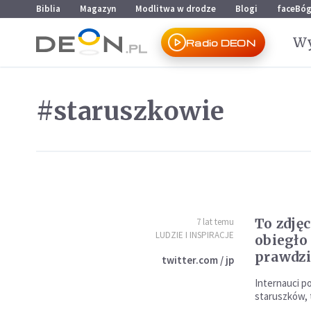
Przejdź do menu głównego
Przejdź do treści
Biblia
Magazyn
Modlitwa w drodze
Blogi
faceBó
Wy
Radio DEON
#staruszkowie
To zdję
7 lat temu
LUDZIE I INSPIRACJE
obiegło 
prawdzi
twitter.com / jp
Internauci po
staruszków, 