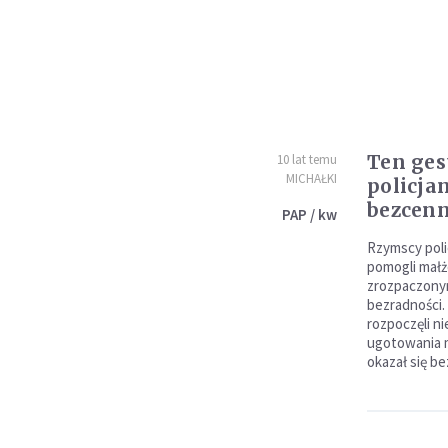
Ten ges
10 lat temu
MICHAŁKI
policja
bezcen
PAP / kw
Rzymscy poli
pomogli mał
zrozpaczony
bezradności.
rozpoczęli n
ugotowania m
okazał się b