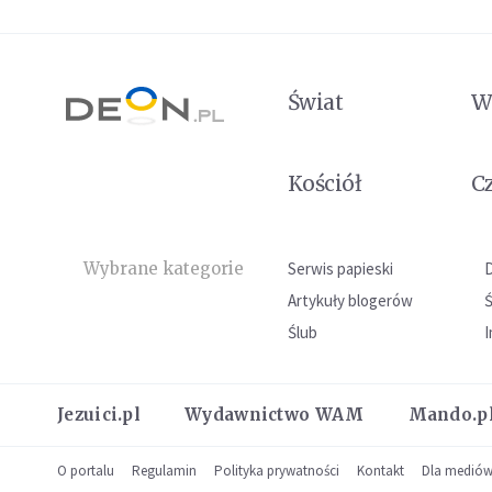
Świat
W
Kościół
C
Wybrane kategorie
Serwis papieski
Artykuły blogerów
Ślub
I
Jezuici.pl
Wydawnictwo WAM
Mando.p
O portalu
Regulamin
Polityka prywatności
Kontakt
Dla medió