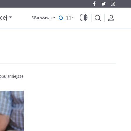
11
°
cej
Warszawa
opularniejsze