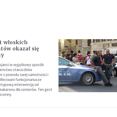
t włoskich
ntów okazał się
ny
cjanci w wyjątkowy sposób
żenstwu staruszków
m z powodu swej samotności i
 Wezwani funkcjonariusze
ietypową interwencję od
akaronu dla seniorów. Ten gest
ezcenny.