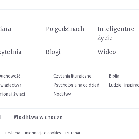
iara
Po godzinach
Inteligentne
życie
zytelnia
Blogi
Wideo
Duchowość
Czytania liturgiczne
Biblia
Świadectwa
Psychologia na co dzień
Ludzie i inspira
miona i święci
Modlitwy
l
Modlitwa w drodze
w
Reklama
Informacje o cookies
Patronat