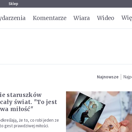
g
Sklep
Wię
darzenia
Komentarze
Wiara
Wideo
Najnowsze
Najp
cie staruszków
cały świat. "To jest
wa miłość"
dkreślają, że to, co robi jeden ze
to gest prawdziwej miłości.