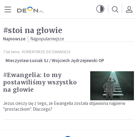
Przejdź do menu głównego
Przejdź do treści
#stoi na głowie
Najnowsze
Najpopularniejsze
7 lat temu
KOMENTARZE DO EWANGELII
Mieczysław Łusiak SJ / Wojciech Jędrzejewski OP
#Ewangelia: to my
postawiliśmy wszystko
na głowie
Jezus cieszy się z tego, że Ewangelia została objawiona najpierw
"prostaczkom". Dlaczego?