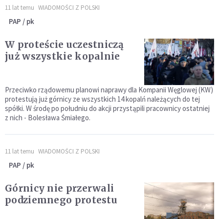
11 lat temu
WIADOMOŚCI Z POLSKI
PAP / pk
W proteście uczestniczą
już wszystkie kopalnie
Przeciwko rządowemu planowi naprawy dla Kompanii Węglowej (KW)
protestują już górnicy ze wszystkich 14 kopalń należących do tej
spółki. W środę po południu do akcji przystąpili pracownicy ostatniej
z nich - Bolesława Śmiałego.
11 lat temu
WIADOMOŚCI Z POLSKI
PAP / pk
Górnicy nie przerwali
podziemnego protestu