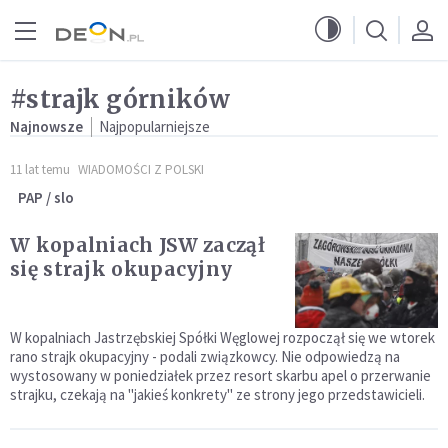
Przejdź do menu głównego
Przejdź do treści
#strajk górników
Najnowsze
Najpopularniejsze
11 lat temu
WIADOMOŚCI Z POLSKI
PAP / slo
W kopalniach JSW zaczął
się strajk okupacyjny
W kopalniach Jastrzębskiej Spółki Węglowej rozpoczął się we wtorek
rano strajk okupacyjny - podali związkowcy. Nie odpowiedzą na
wystosowany w poniedziałek przez resort skarbu apel o przerwanie
strajku, czekają na "jakieś konkrety" ze strony jego przedstawicieli.