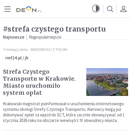
Przejdź do menu głównego
Przejdź do treści
#strefa czystego transportu
Najnowsze
Najpopularniejsze
7 miesięcy temu
WIADOMOŚCI Z POLSKI
rmf24.pl / jh
Strefa Czystego
Transportu w Krakowie.
Miasto uruchomiło
system opłat
Krakowski magistrat poinformował o uruchomieniu internetowego
systemu obsługi Strefy Czystego Transportu. Kierowcy mogą już
dokonywać opłat za wjazd do SCT, która zacznie obowiązywać od 1
stycznia 2026 roku na obszarze wewnątrz IV obwodnicy miasta.