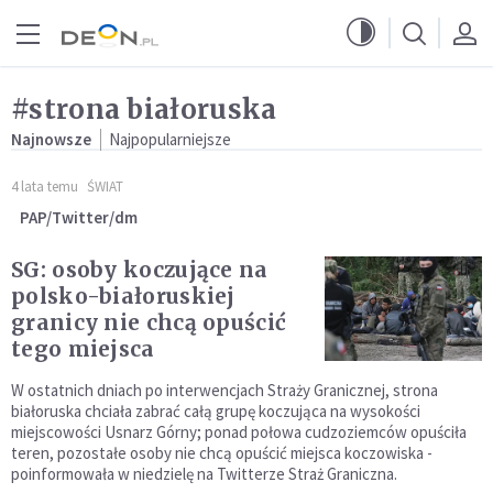
Przejdź do menu głównego
Przejdź do treści
#strona białoruska
Najnowsze
Najpopularniejsze
4 lata temu
ŚWIAT
PAP/Twitter/dm
SG: osoby koczujące na
polsko-białoruskiej
granicy nie chcą opuścić
tego miejsca
W ostatnich dniach po interwencjach Straży Granicznej, strona
białoruska chciała zabrać całą grupę koczująca na wysokości
miejscowości Usnarz Górny; ponad połowa cudzoziemców opuściła
teren, pozostałe osoby nie chcą opuścić miejsca koczowiska -
poinformowała w niedzielę na Twitterze Straż Graniczna.