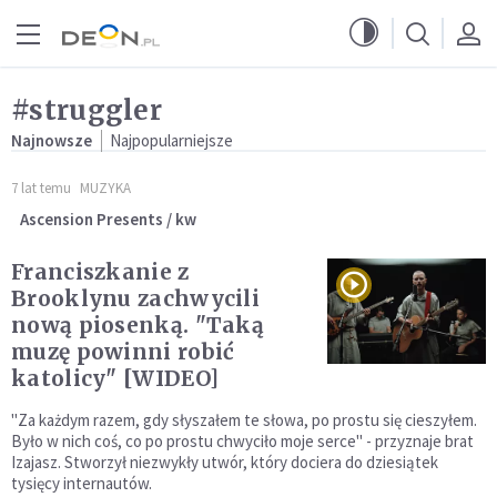
Przejdź do menu głównego
Przejdź do treści
#struggler
Najnowsze
Najpopularniejsze
7 lat temu
MUZYKA
Ascension Presents / kw
Franciszkanie z
Brooklynu zachwycili
nową piosenką. "Taką
muzę powinni robić
katolicy" [WIDEO]
"Za każdym razem, gdy słyszałem te słowa, po prostu się cieszyłem.
Było w nich coś, co po prostu chwyciło moje serce" - przyznaje brat
Izajasz. Stworzył niezwykły utwór, który dociera do dziesiątek
tysięcy internautów.