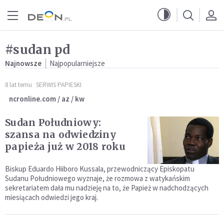
Przejdź do menu głównego
Przejdź do treści
#sudan pd
Najnowsze
Najpopularniejsze
8 lat temu
SERWIS PAPIESKI
ncronline.com / az / kw
Sudan Południowy:
szansa na odwiedziny
papieża już w 2018 roku
Biskup Eduardo Hiiboro Kussala, przewodniczący Episkopatu
Sudanu Południowego wyznaje, że rozmowa z watykańskim
sekretariatem dała mu nadzieję na to, że Papież w nadchodzących
miesiącach odwiedzi jego kraj.