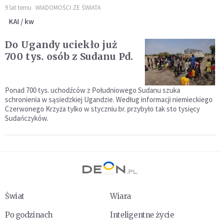
9 lat temu
WIADOMOŚCI ZE ŚWIATA
KAI / kw
Do Ugandy uciekło już
700 tys. osób z Sudanu Pd.
Ponad 700 tys. uchodźców z Południowego Sudanu szuka
schronienia w sąsiedzkiej Ugandzie. Według informacji niemieckiego
Czerwonego Krzyża tylko w styczniu br. przybyło tak sto tysięcy
Sudańczyków.
Świat
Wiara
Po godzinach
Inteligentne życie