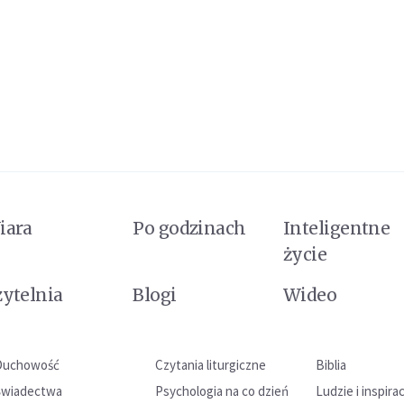
iara
Po godzinach
Inteligentne
życie
zytelnia
Blogi
Wideo
Duchowość
Czytania liturgiczne
Biblia
Świadectwa
Psychologia na co dzień
Ludzie i inspira