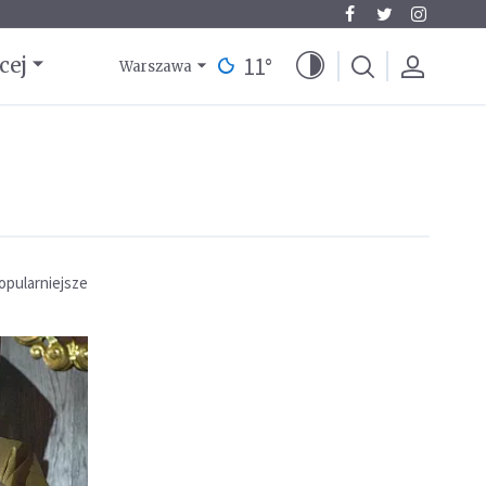
11
°
cej
Warszawa
opularniejsze