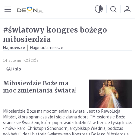
Przejdź do menu głównego
Przejdź do treści
#światowy kongres bożego
miłosierdzia
Najnowsze
Najpopularniejsze
14 lat temu
KOŚCIÓŁ
KAI / slo
Miłosierdzie Boże ma
moc zmieniania świata!
Miłosierdzie Boże ma moc zmieniania świata. Jest to Rewolucja
Miłości, która ogranicza zło i sieje ziarna dobra. "Miłosierdzie Boże
stanie się Światłem, które poprowadzi ludzkość w trzecie tysiąclecie.
- mówił kard. Christoph Schonborn, arcybiskup Wiednia, podczas
wykładu "Idea i historia Światowego Kongresu Bożego Miłosierdzia".