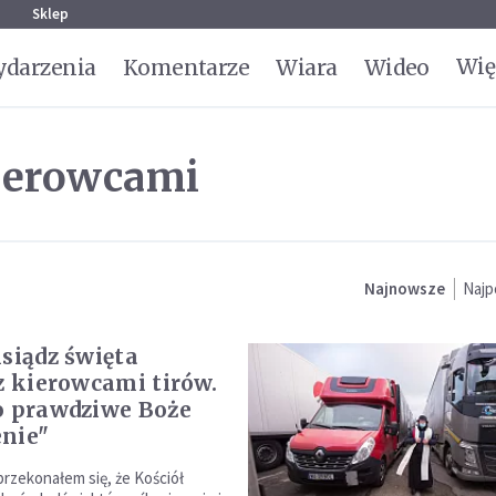
g
Sklep
Wię
darzenia
Komentarze
Wiara
Wideo
kierowcami
Najnowsze
Najp
ksiądz święta
 z kierowcami tirów.
o prawdziwe Boże
nie"
przekonałem się, że Kościół