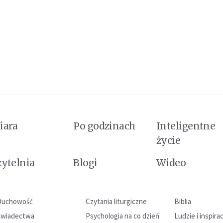
iara
Po godzinach
Inteligentne
życie
zytelnia
Blogi
Wideo
Duchowość
Czytania liturgiczne
Biblia
Świadectwa
Psychologia na co dzień
Ludzie i inspira