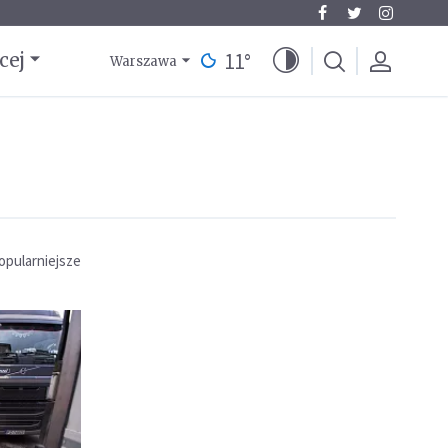
11
°
cej
Warszawa
opularniejsze