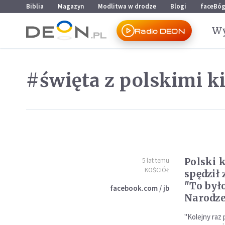
Przejdź do menu głównego
Przejdź do treści
Biblia
Magazyn
Modlitwa w drodze
Blogi
faceBó
Wy
Radio DEON
#święta z polskimi 
Polski 
5 lat temu
KOŚCIÓŁ
spędził
"To był
facebook.com / jb
Narodze
"Kolejny raz 