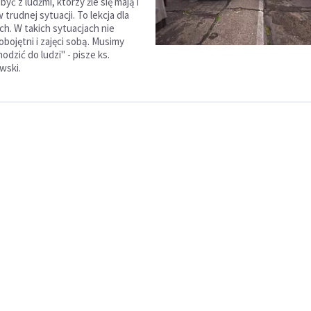
yć z ludźmi, którzy źle się mają i
w trudnej sytuacji. To lekcja dla
ch. W takich sytuacjach nie
bojętni i zajęci sobą. Musimy
hodzić do ludzi" - pisze ks.
wski.