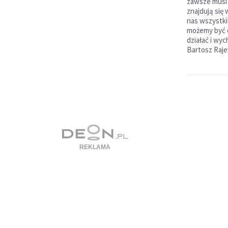
zawsze musi b
znajdują się 
nas wszystki
możemy być o
działać i wyc
Bartosz Raje