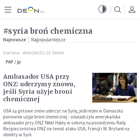
Przejdź do menu głównego
Przejdź do treści
#syria broń chemiczna
Najnowsze
Najpopularniejsze
8 lat temu
WIADOMOŚCI ZE ŚWIATA
PAP / jp
Ambasador USA przy
ONZ: uderzymy znowu,
jeśli Syria użyje broni
chemicznej
USA są gotowe znów uderzyć na Syrię, jeśli reżim w Damaszku
ponownie użyje broni chemicznej - oświadczyła amerykańska
ambasador przy ONZ Nikki Haley w sobotę na posiedzeniu Rady
Bezpieczeństwa ONZ na temat ataku USA, Francji i W. Brytanii na
obiekty w Syrii.