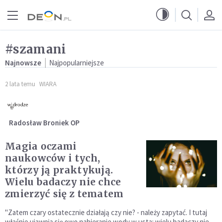
Przejdź do menu głównego
Przejdź do treści
#szamani
Najnowsze
Najpopularniejsze
2 lata temu
WIARA
Radosław Broniek OP
Magia oczami
naukowców i tych,
którzy ją praktykują.
Wielu badaczy nie chce
zmierzyć się z tematem
"Zatem czary ostatecznie działają czy nie? - należy zapytać. I tutaj
właśnie ujawnia się owo nabieranie wody w usta: wielu badaczy nie