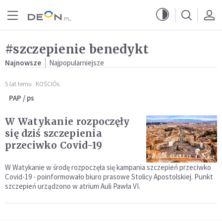
Przejdź do menu głównego
Przejdź do treści
#szczepienie benedykt
Najnowsze
Najpopularniejsze
5 lat temu
KOŚCIÓŁ
PAP / ps
W Watykanie rozpoczęły
się dziś szczepienia
przeciwko Covid-19
W Watykanie w środę rozpoczęła się kampania szczepień przeciwko
Covid-19 - poinformowało biuro prasowe Stolicy Apostolskiej. Punkt
szczepień urządzono w atrium Auli Pawła VI.