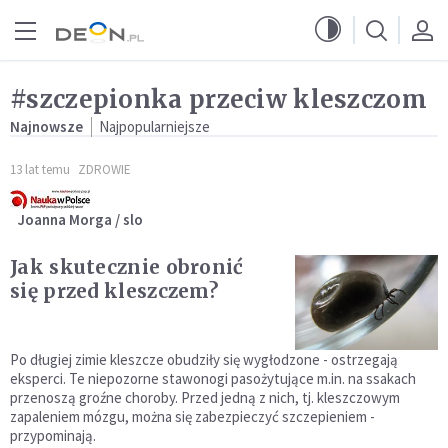
Przejdź do menu głównego
Przejdź do treści
#szczepionka przeciw kleszczom
Najnowsze
Najpopularniejsze
13 lat temu
ZDROWIE
Joanna Morga / slo
Jak skutecznie obronić
się przed kleszczem?
Po długiej zimie kleszcze obudziły się wygłodzone - ostrzegają
eksperci. Te niepozorne stawonogi pasożytujące m.in. na ssakach
przenoszą groźne choroby. Przed jedną z nich, tj. kleszczowym
zapaleniem mózgu, można się zabezpieczyć szczepieniem -
przypominają.