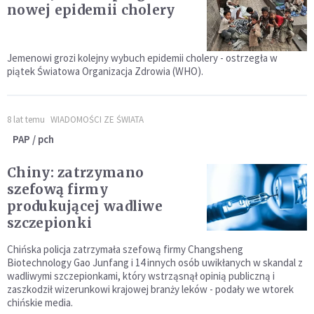
nowej epidemii cholery
Jemenowi grozi kolejny wybuch epidemii cholery - ostrzegła w
piątek Światowa Organizacja Zdrowia (WHO).
8 lat temu
WIADOMOŚCI ZE ŚWIATA
PAP / pch
Chiny: zatrzymano
szefową firmy
produkującej wadliwe
szczepionki
Chińska policja zatrzymała szefową firmy Changsheng
Biotechnology Gao Junfang i 14 innych osób uwikłanych w skandal z
wadliwymi szczepionkami, który wstrząsnął opinią publiczną i
zaszkodził wizerunkowi krajowej branży leków - podały we wtorek
chińskie media.