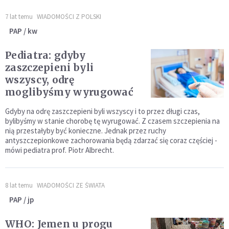
7 lat temu
WIADOMOŚCI Z POLSKI
PAP / kw
Pediatra: gdyby
zaszczepieni byli
wszyscy, odrę
moglibyśmy wyrugować
Gdyby na odrę zaszczepieni byli wszyscy i to przez długi czas,
bylibyśmy w stanie chorobę tę wyrugować. Z czasem szczepienia na
nią przestałyby być konieczne. Jednak przez ruchy
antyszczepionkowe zachorowania będą zdarzać się coraz częściej -
mówi pediatra prof. Piotr Albrecht.
8 lat temu
WIADOMOŚCI ZE ŚWIATA
PAP / jp
WHO: Jemen u progu