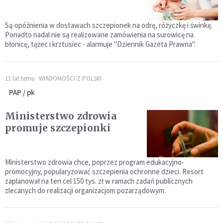
Są opóźnienia w dostawach szczepionek na odrę, różyczkę i świnkę.
Ponadto nadal nie są realizowane zamówienia na surowicę na
błonicę, tężec i krztusiec - alarmuje "Dziennik Gazeta Prawna".
11 lat temu
WIADOMOŚCI Z POLSKI
PAP / pk
Ministerstwo zdrowia
promuje szczepionki
Ministerstwo zdrowia chce, poprzez program edukacyjno-
promocyjny, popularyzować szczepienia ochronne dzieci. Resort
zaplanował na ten cel 150 tys. zł w ramach zadań publicznych
zlecanych do realizacji organizacjom pozarządowym.