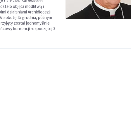
go COP24 w Katowicach
ostało objęta modlitwą i
mi działaniami Archidiecezji
 W sobotę 15 grudnia, późnym
rzyjęty został jednomyślnie
cowy konrencji rozpoczętej 3