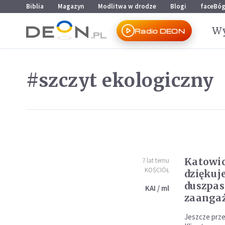
Przejdź do menu głównego
Przejdź do treści
Biblia
Magazyn
Modlitwa w drodze
Blogi
faceBó
Wy
Radio DEON
#szczyt ekologiczny
Katowic
7 lat temu
KOŚCIÓŁ
dziękuj
duszpas
KAI / ml
zaanga
Jeszcze prz