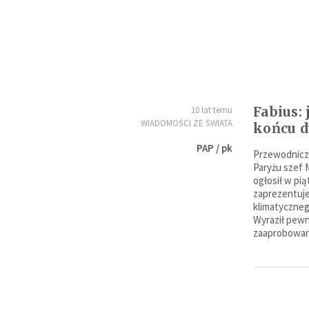
Fabius:
10 lat temu
WIADOMOŚCI ZE ŚWIATA
końcu d
PAP / pk
Przewodniczą
Paryżu szef 
ogłosił w pią
zaprezentuje
klimatyczneg
Wyraził pewn
zaaprobowan