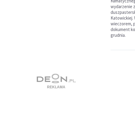
Klimatyczne
wydarzenie z
duszpasterski
Katowickiej.
wieczorem, p
dokument koń
grudnia.