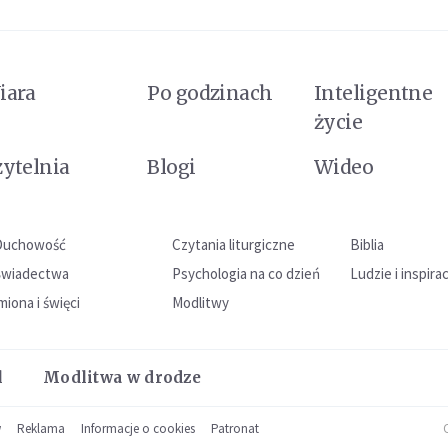
iara
Po godzinach
Inteligentne
życie
zytelnia
Blogi
Wideo
Duchowość
Czytania liturgiczne
Biblia
Świadectwa
Psychologia na co dzień
Ludzie i inspira
miona i święci
Modlitwy
l
Modlitwa w drodze
w
Reklama
Informacje o cookies
Patronat