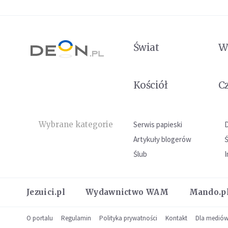
Świat
W
Kościół
C
Wybrane kategorie
Serwis papieski
Artykuły blogerów
Ślub
I
Jezuici.pl
Wydawnictwo WAM
Mando.p
O portalu
Regulamin
Polityka prywatności
Kontakt
Dla medió