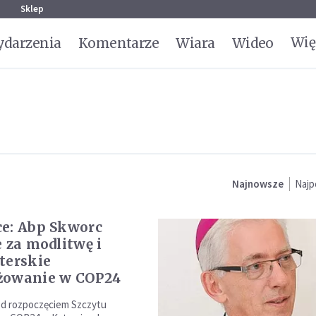
g
Sklep
Wię
darzenia
Komentarze
Wiara
Wideo
Najnowsze
Najp
e: Abp Skworc
e za modlitwę i
terskie
żowanie w COP24
ed rozpoczęciem Szczytu