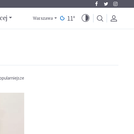
11
°
cej
Warszawa
opularniejsze