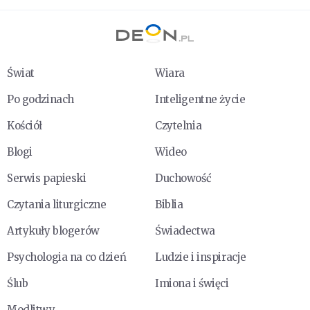
Świat
Wiara
Po godzinach
Inteligentne życie
Kościół
Czytelnia
Blogi
Wideo
Serwis papieski
Duchowość
Czytania liturgiczne
Biblia
Artykuły blogerów
Świadectwa
Psychologia na co dzień
Ludzie i inspiracje
Ślub
Imiona i święci
Modlitwy