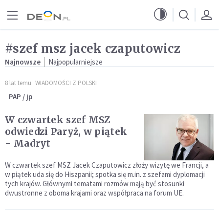
Przejdź do menu głównego
Przejdź do treści
#szef msz jacek czaputowicz
Najnowsze
Najpopularniejsze
8 lat temu
WIADOMOŚCI Z POLSKI
PAP / jp
W czwartek szef MSZ
odwiedzi Paryż, w piątek
- Madryt
W czwartek szef MSZ Jacek Czaputowicz złoży wizytę we Francji, a
w piątek uda się do Hiszpanii; spotka się m.in. z szefami dyplomacji
tych krajów. Głównymi tematami rozmów mają być stosunki
dwustronne z oboma krajami oraz współpraca na forum UE.