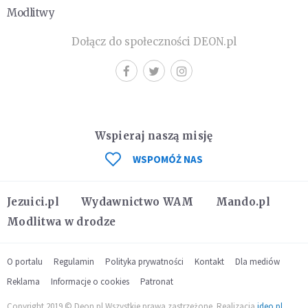
Modlitwy
Dołącz do społeczności DEON.pl
Wspieraj naszą misję
WSPOMÓŻ NAS
Jezuici.pl
Wydawnictwo WAM
Mando.pl
Modlitwa w drodze
O portalu
Regulamin
Polityka prywatności
Kontakt
Dla mediów
Reklama
Informacje o cookies
Patronat
Copyright 2019 © Deon.pl Wszystkie prawa zastrzeżone. Realizacja
ideo.pl