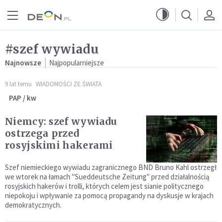
Przejdź do menu głównego
Przejdź do treści
#szef wywiadu
Najnowsze
Najpopularniejsze
9 lat temu
WIADOMOŚCI ZE ŚWIATA
PAP / kw
Niemcy: szef wywiadu
ostrzega przed
rosyjskimi hakerami
Szef niemieckiego wywiadu zagranicznego BND Bruno Kahl ostrzegł
we wtorek na łamach "Sueddeutsche Zeitung" przed działalnością
rosyjskich hakerów i trolli, których celem jest sianie politycznego
niepokoju i wpływanie za pomocą propagandy na dyskusje w krajach
demokratycznych.