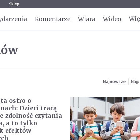
g
Sklep
Wię
darzenia
Komentarze
Wiara
Wideo
nów
Najnowsze
Najp
ta ostro o
nach: Dzieci tracą
ie zdolność czytania
a, a to tylko
k efektów
ych