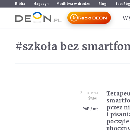
Przejdź do menu głównego
Przejdź do treści
Biblia
Magazyn
Modlitwa w drodze
Blogi
faceBó
Wy
Radio DEON
#szkoła bez smartfo
Terapeu
2 lata temu
ŚWIAT
smartfo
przez n
PAP / mł
i pisani
począte
uboczn