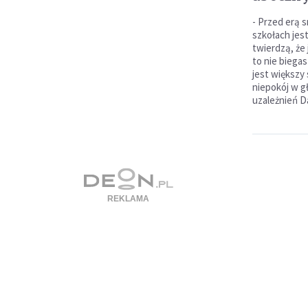
- Przed erą 
szkołach jest
twierdzą, że 
to nie biega
jest większy
niepokój w g
uzależnień Da