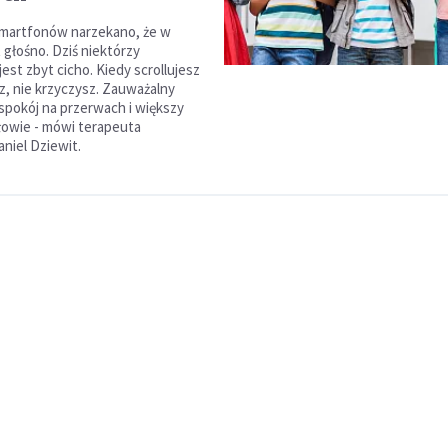
smartfonów narzekano, że w
 głośno. Dziś niektórzy
jest zbyt cicho. Kiedy scrollujesz
sz, nie krzyczysz. Zauważalny
 spokój na przerwach i większy
łowie - mówi terapeuta
niel Dziewit.