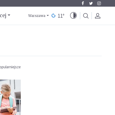
11
°
cej
Warszawa
opularniejsze