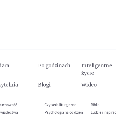
iara
Po godzinach
Inteligentne
życie
zytelnia
Blogi
Wideo
Duchowość
Czytania liturgiczne
Biblia
Świadectwa
Psychologia na co dzień
Ludzie i inspira