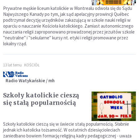
Prywatne męskie liceum katolickie w Montrealu odwoła się do Sądu
Najwyższego Kanady po tym, jak sąd apelacyjny prowincji Québec
podtrzymał decyzję urzędników zakazującą w szkole nauki religii w
oparciu o nauczanie Kościoła katolickiego. Zamiast autonomicznego
nauczania religii zaproponowano prowadzonej przez jezuitów szkole
"neutralne" i "sekularne" kursy nt. etyki i religii promowane przez
lokalny rząd.
13 lat temu
KOŚCIÓŁ
Radio Watykańskie / mh
Szkoły katolickie cieszą
się stałą popularnością
Szkoły katolickie cieszą się w świecie stałą popularnością. Słabnie
jednak ich katolicka tożsamość. W ostatnich dziesięcioleciach
zaniedbano bowiem formację religijną kadry pedagogicznej - uważa