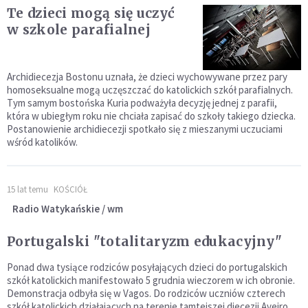
Te dzieci mogą się uczyć
w szkole parafialnej
Archidiecezja Bostonu uznała, że dzieci wychowywane przez pary
homoseksualne mogą uczęszczać do katolickich szkół parafialnych.
Tym samym bostońska Kuria podważyła decyzję jednej z parafii,
która w ubiegłym roku nie chciała zapisać do szkoły takiego dziecka.
Postanowienie archidiecezji spotkało się z mieszanymi uczuciami
wśród katolików.
15 lat temu
KOŚCIÓŁ
Radio Watykańskie / wm
Portugalski "totalitaryzm edukacyjny"
Ponad dwa tysiące rodziców posyłających dzieci do portugalskich
szkół katolickich manifestowało 5 grudnia wieczorem w ich obronie.
Demonstracja odbyła się w Vagos. Do rodziców uczniów czterech
szkół katolickich działających na terenie tamtejszej diecezji Aveiro