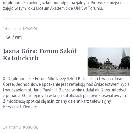
ogólnopolski ranking szkół ponadgimnazjalnym. Pierwsze miejsce
zajęło w tym roku Liceum Akademickie UMK w Toruniu.
14 lat temu
KOŚCIÓŁ
KAI / wm
Jasna Góra: Forum Szkół
Katolickich
XI Ogólnopolskie Forum Młodzieży Szkół Katolickich trwa na Jasnej
Górze. Jednodniowe spotkanie jest refleksją nad świadectwem życia
i nauczaniem bł. Jana Pawła II. Bierze w nim udział ok. 2 tys. młodych
z ponad 500 istniejących w kraju katolickich placówek oświatowych.
Z młodzieżą spotkał się m.in. znany dziennikarz telewizyjny
Krzysztof Ziemiec.
14 lat temu
KOŚCIÓŁ