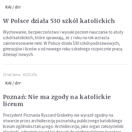
KAI / drr
W Polsce działa 530 szkół katolickich
Wychowanie, bezpieczeństwo i wysoki poziom nauczania to atuty
szkół katolickich, które sprawiają, że z roku na rok wzrasta
zainteresowanie nimi. W Polsce działa 530 szkół podstawowych,
gimnazjów i liceów a od nowego roku szkolnego rozpocznie pracę
dziesięć nowych.
15 lat temu
KOŚCIÓŁ
KAI / drr
Poznań: Nie ma zgody na katolickie
liceum
Prezydent Poznania Ryszard Grobelny nie wyraził zgodny na
otwarcie przez archidiecezję poznańską publicznego katolickiego
liceum ogólnokształcącego. Archidiecezja, jako organ założycielski
placówki, odwołała się od tej decyzji do wielkopolskiego kuratora