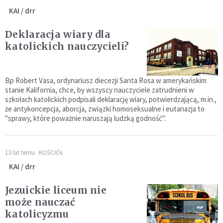
KAI / drr
Deklaracja wiary dla
katolickich nauczycieli?
Bp Robert Vasa, ordynariusz diecezji Santa Rosa w amerykańskim
stanie Kalifornia, chce, by wszyscy nauczyciele zatrudnieni w
szkołach katolickich podpisali deklarację wiary, potwierdzającą, m.in.,
że antykoncepcja, aborcja, związki homoseksualne i eutanazja to
"sprawy, które poważnie naruszają ludzką godność".
13 lat temu
KOŚCIÓŁ
KAI / drr
Jezuickie liceum nie
może nauczać
katolicyzmu