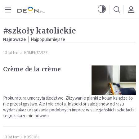
Przejdź do menu głównego
Przejdź do treści
#szkoły katolickie
Najnowsze
Najpopularniejsze
13 lat temu
KOMENTARZE
Crème de la crème
Prokuratura umorzyła śledztwo. Zlizywanie pianki z kolan księdza to
nie przestępstwo. Ale i nie cnota. Inspektor salezjanów od razu
wydał zakaz urządzania podobnych imprez w salezjańskich szkołach i
tego zakazu nie odwoła.
13 lat temu
KOŚCIÓŁ