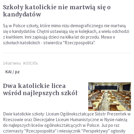
Szkoły katolickie nie martwią się o
kandydatów
Są w Polsce szkoły, które mimo niżu demograficznego nie martwią
się o kandydatów. Chętni ustawiają się w kolejkach, a wielu odchodzi
z kwitkiem. Inni zapisują dzieci na kilka lat do przodu. Mowa o
szkołach katolickich - stwierdza "Rzeczpospolita".
14 lat temu
KOŚCIÓŁ
KAI / pz
Dwa katolickie licea
wśród najlepszych szkół
Dwie katolickie szkoły: Liceum Ogólnokształcące Sióstr Prezentek w
Rzeszowie oraz Diecezjalne Liceum Humanistyczne w Nysie należą
do najlepszych liceów ogólnokształcących w Polsce. Już po raz
czternasty "Rzeczpospolita" i miesięcznik "Perspektywy" ogłosiły