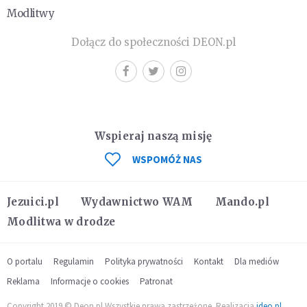
Modlitwy
Dołącz do społeczności DEON.pl
Wspieraj naszą misję
WSPOMÓŻ NAS
Jezuici.pl
Wydawnictwo WAM
Mando.pl
Modlitwa w drodze
O portalu
Regulamin
Polityka prywatności
Kontakt
Dla mediów
Reklama
Informacje o cookies
Patronat
Copyright 2019 © Deon.pl Wszystkie prawa zastrzeżone. Realizacja
ideo.pl