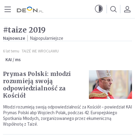
Przejdź do menu głównego
Przejdź do treści
#taize 2019
Najnowsze
Najpopularniejsze
6 lat temu
TAIZÉ WE WROCŁAWIU
KAI / ms
Prymas Polski: młodzi
rozumieją swoją
odpowiedzialność za
Kościół
Młodzi rozumieją swoją odpowiedzialność za Kościół – powiedział KAI
Prymas Polski abp Wojciech Polak, podczas 42. Europejskiego
Spotkania Młodych, zorganizowanego przez ekumeniczną
Wspólnotę z Taizé.