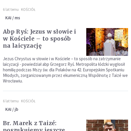
6 lat temu
KOŚCIÓŁ
KAI / ms
Abp Ryś: Jezus w słowie i
w Kościele – to sposób
na laicyzację
Jezus Chrystus w słowie i w Kościele – to sposób na zatrzymanie
laicyzacji - powiedział abp Grzegorz Ryś. Metropolita łódzki wygłosił
homilię podczas Mszy św. dla Polaków na 42. Europejskim Spotkaniu
Młodych, zorganizowanym przez ekumeniczną Wspólnotę z Taizé we
Wrocławiu.
6 lat temu
KOŚCIÓŁ
KAI / jb
Br. Marek z Taizé:
poszukujemy jeszcze