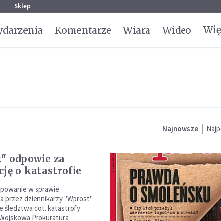
g
Sklep
Wię
darzenia
Komentarze
Wiara
Wideo
Najnowsze
Najp
e za
cję o katastrofie
ępowanie w sprawie
ia przez dziennikarzy "Wprost"
e śledztwa dot. katastrofy
 Wojskowa Prokuratura