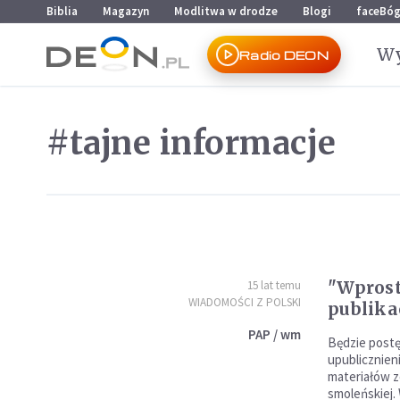
Przejdź do menu głównego
Przejdź do treści
Biblia
Magazyn
Modlitwa w drodze
Blogi
faceBó
Wy
Radio DEON
#tajne informacje
"Wprost" odpowi
15 lat temu
WIADOMOŚCI Z POLSKI
publika
PAP / wm
Będzie post
upublicznien
materiałów z
smoleńskiej.