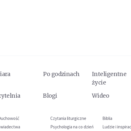
iara
Po godzinach
Inteligentne
życie
zytelnia
Blogi
Wideo
Duchowość
Czytania liturgiczne
Biblia
Świadectwa
Psychologia na co dzień
Ludzie i inspira