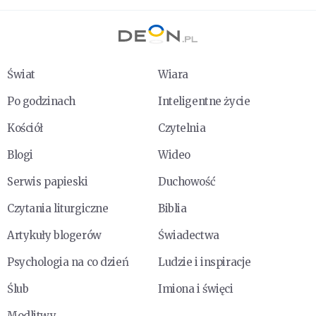
Świat
Wiara
Po godzinach
Inteligentne życie
Kościół
Czytelnia
Blogi
Wideo
Serwis papieski
Duchowość
Czytania liturgiczne
Biblia
Artykuły blogerów
Świadectwa
Psychologia na co dzień
Ludzie i inspiracje
Ślub
Imiona i święci
Modlitwy