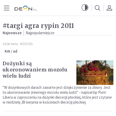
Przejdź do menu głównego
Przejdź do treści
#targi agra rypin 2011
Najnowsze
Najpopularniejsze
14 lat temu
KOŚCIÓŁ
KAI / ad
Dożynki są
ukoronowaniem mozołu
wielu ludzi
"W dożynkowych darach zawarte jest dziękczynienie za zbiory. Jest
to ukoronowanie żniwnego mozołu wielu ludzi" - napisał bp Piotr
Libera w zaproszeniu na dożynki diecezji płockiej, które jest czytane
w niedzielę 28 sierpnia w kościołach diecezji płockiej.