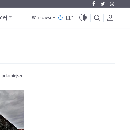
11
°
cej
Warszawa
opularniejsze