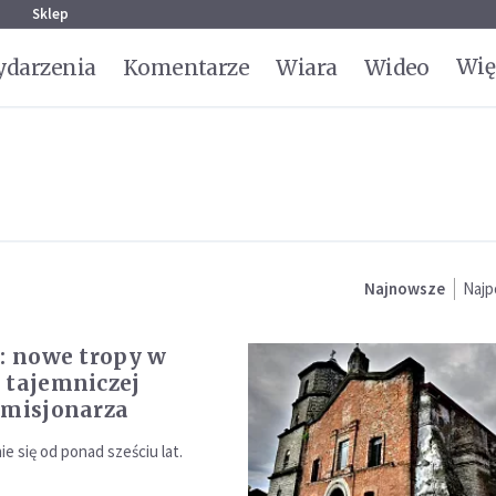
g
Sklep
Wię
darzenia
Komentarze
Wiara
Wideo
Najnowsze
Najp
y: nowe tropy w
 tajemniczej
 misjonarza
e się od ponad sześciu lat.