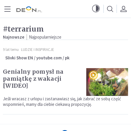
Przejdź do menu głównego
Przejdź do treści
#terrarium
Najnowsze
Najpopularniejsze
9 lat temu
LUDZIE I INSPIRACJE
Slivki Show EN / youtube.com / pk
Genialny pomysł na
pamiątkę z wakacji
[WIDEO]
Jeśli wracasz z urlopu i zastanawiasz się, jak zabrać ze sobą część
wspomnień, mamy dla ciebie ciekawą propozycję.