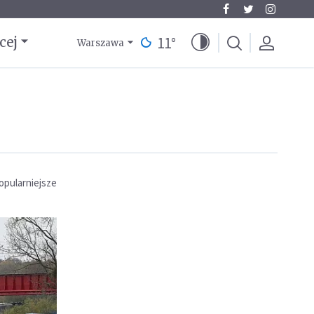
11
°
cej
Warszawa
opularniejsze