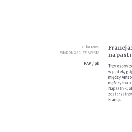
Francja
10 lat temu
WIADOMOŚCI ZE ŚWIATA
napastn
PAP / pk
Trzy osoby z
w piątek, gd
między Amst
mężczyzna uz
Napastnik, o
został zatrz
Francji.