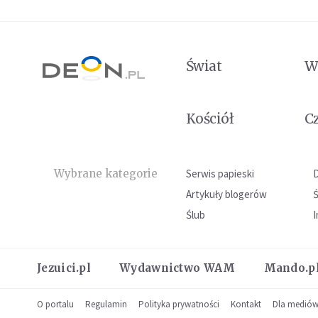
Świat
W
Kościół
C
Wybrane kategorie
Serwis papieski
Artykuły blogerów
Ślub
I
Jezuici.pl
Wydawnictwo WAM
Mando.p
O portalu
Regulamin
Polityka prywatności
Kontakt
Dla medió