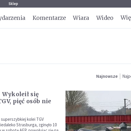
g
Sklep
Wię
darzenia
Komentarze
Wiara
Wideo
Najnowsze
Najp
: Wykoleił się
TGV, pięć osób nie
 superszybkiej kolei TGV
niedaleko Strasburga, zginęło 10
a w sobotę AFP, powołując się na