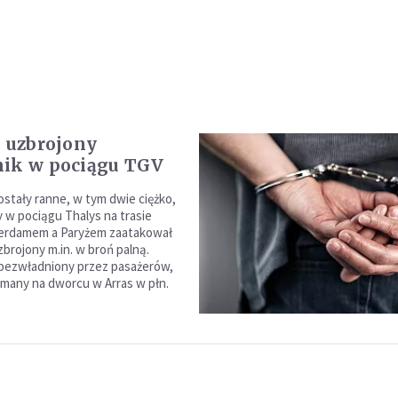
: uzbrojony
ik w pociągu TGV
ostały ranne, w tym dwie ciężko,
y w pociągu Thalys na trasie
erdamem a Paryżem zaatakował
brojony m.in. w broń palną.
bezwładniony przez pasażerów,
ymany na dworcu w Arras w płn.