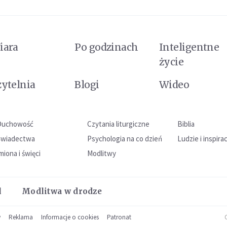
iara
Po godzinach
Inteligentne
życie
zytelnia
Blogi
Wideo
Duchowość
Czytania liturgiczne
Biblia
Świadectwa
Psychologia na co dzień
Ludzie i inspira
miona i święci
Modlitwy
l
Modlitwa w drodze
w
Reklama
Informacje o cookies
Patronat