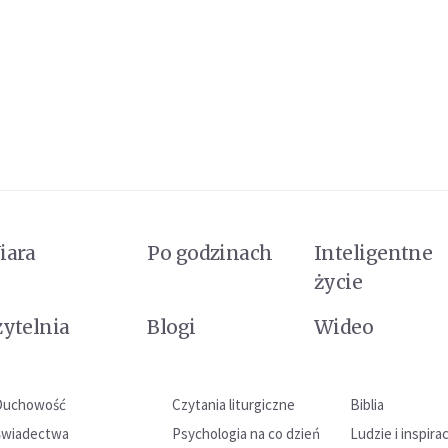
iara
Po godzinach
Inteligentne
życie
zytelnia
Blogi
Wideo
Duchowość
Czytania liturgiczne
Biblia
Świadectwa
Psychologia na co dzień
Ludzie i inspira