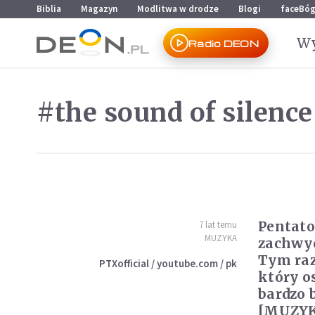
Przejdź do menu głównego
Przejdź do treści
Biblia
Magazyn
Modlitwa w drodze
Blogi
faceBó
Wy
Radio DEON
#the sound of silence
Pentato
7 lat temu
MUZYKA
zachwyc
Tym ra
PTXofficial / youtube.com / pk
który os
bardzo 
[MUZY