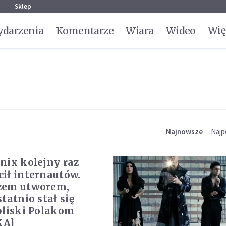
g
Sklep
Wię
darzenia
Komentarze
Wiara
Wideo
Najnowsze
Najp
nix kolejny raz
ił internautów.
zem utworem,
tatnio stał się
bliski Polakom
KA]