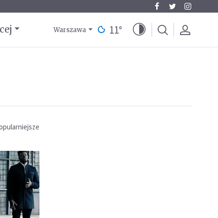
11
°
cej
Warszawa
opularniejsze