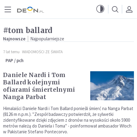
Przejdź do menu głównego
Przejdź do treści
#tom ballard
Najnowsze
Najpopularniejsze
7 lat temu
WIADOMOŚCI ZE ŚWIATA
PAP / pch
Daniele Nardi i Tom
Ballard kolejnymi
ofiarami śmiertelnymi
Nanga Parbat
Himalaiści Daniele Nardi i Tom Ballard ponieśli śmierć na Nanga Parbat
(8126 m n.p.m.). "Zespół badawczy potwierdził, że sylwetki
zidentyfikowane dzięki zdjęciem z dronów na wysokości około 5900
metrów należą do Daniela i Toma" - poinformował ambasador Włoch
w Pakistanie Stefano Pontecorvo.