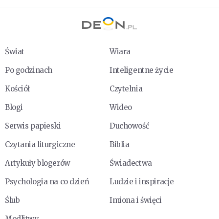
Świat
Wiara
Po godzinach
Inteligentne życie
Kościół
Czytelnia
Blogi
Wideo
Serwis papieski
Duchowość
Czytania liturgiczne
Biblia
Artykuły blogerów
Świadectwa
Psychologia na co dzień
Ludzie i inspiracje
Ślub
Imiona i święci
Modlitwy