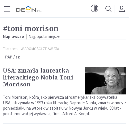
Przejdź do menu głównego
Przejdź do treści
#toni morrison
Najnowsze
Najpopularniejsze
7 lat temu
WIADOMOŚCI ZE ŚWIATA
PAP / sz
USA: zmarła laureatka
literackiego Nobla Toni
Morrison
Toni Morrison, która jako pierwsza afroamerykańska obywatelka
USA, otrzymała w 1993 roku literacką Nagrodę Nobla, zmarła w nocy z
poniedziałku na wtorek w szpitalu w Nowym Jorku w wieku 88 lat -
poinformował jej wydawca, firma Alfred A. Knopf.