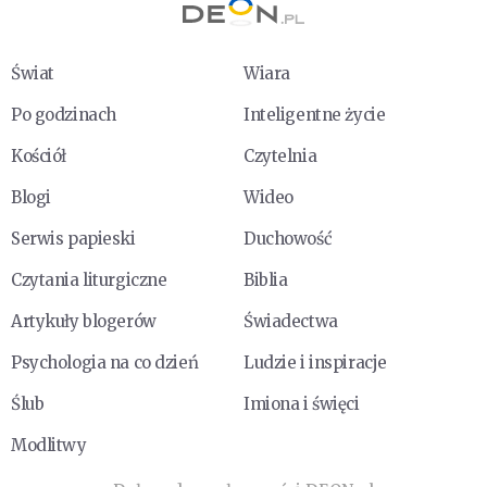
Świat
Wiara
Po godzinach
Inteligentne życie
Kościół
Czytelnia
Blogi
Wideo
Serwis papieski
Duchowość
Czytania liturgiczne
Biblia
Artykuły blogerów
Świadectwa
Psychologia na co dzień
Ludzie i inspiracje
Ślub
Imiona i święci
Modlitwy