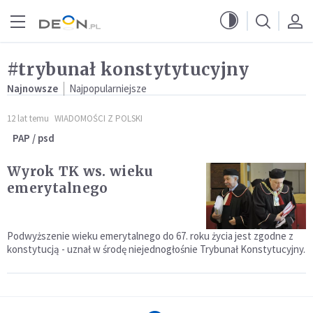
Przejdź do menu głównego
Przejdź do treści
#trybunał konstytytucyjny
Najnowsze
Najpopularniejsze
12 lat temu
WIADOMOŚCI Z POLSKI
PAP / psd
Wyrok TK ws. wieku
emerytalnego
Podwyższenie wieku emerytalnego do 67. roku życia jest zgodne z
konstytucją - uznał w środę niejednogłośnie Trybunał Konstytucyjny.