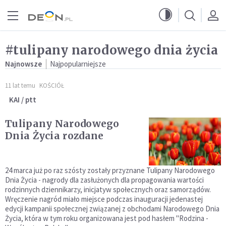
Przejdź do menu głównego
Przejdź do treści
#tulipany narodowego dnia życia
Najnowsze
Najpopularniejsze
11 lat temu
KOŚCIÓŁ
KAI / ptt
Tulipany Narodowego
Dnia Życia rozdane
24 marca już po raz szósty zostały przyznane Tulipany Narodowego
Dnia Życia - nagrody dla zasłużonych dla propagowania wartości
rodzinnych dziennikarzy, inicjatyw społecznych oraz samorządów.
Wręczenie nagród miało miejsce podczas inauguracji jedenastej
edycji kampanii społecznej związanej z obchodami Narodowego Dnia
Życia, która w tym roku organizowana jest pod hasłem "Rodzina -