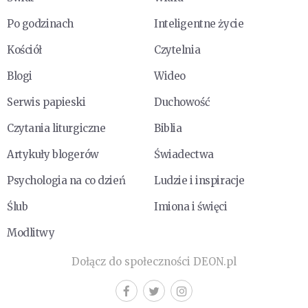
Po godzinach
Inteligentne życie
Kościół
Czytelnia
Blogi
Wideo
Serwis papieski
Duchowość
Czytania liturgiczne
Biblia
Artykuły blogerów
Świadectwa
Psychologia na co dzień
Ludzie i inspiracje
Ślub
Imiona i święci
Modlitwy
Dołącz do społeczności DEON.pl