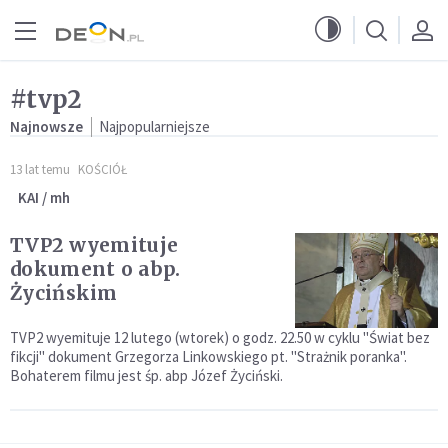
Przejdź do menu głównego
Przejdź do treści
#tvp2
Najnowsze
Najpopularniejsze
13 lat temu
KOŚCIÓŁ
KAI / mh
TVP2 wyemituje
dokument o abp.
Życińskim
TVP2 wyemituje 12 lutego (wtorek) o godz. 22.50 w cyklu "Świat bez
fikcji" dokument Grzegorza Linkowskiego pt. "Strażnik poranka".
Bohaterem filmu jest śp. abp Józef Życiński.